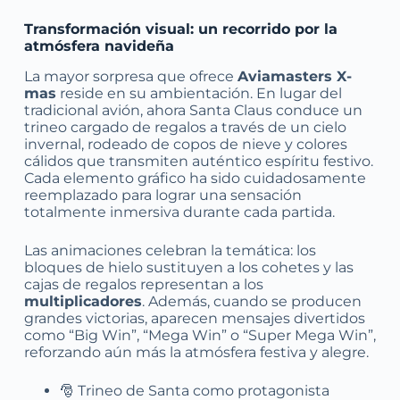
Transformación visual: un recorrido por la
atmósfera navideña
La mayor sorpresa que ofrece
Aviamasters X-
mas
reside en su ambientación. En lugar del
tradicional avión, ahora Santa Claus conduce un
trineo cargado de regalos a través de un cielo
invernal, rodeado de copos de nieve y colores
cálidos que transmiten auténtico espíritu festivo.
Cada elemento gráfico ha sido cuidadosamente
reemplazado para lograr una sensación
totalmente inmersiva durante cada partida.
Las animaciones celebran la temática: los
bloques de hielo sustituyen a los cohetes y las
cajas de regalos representan a los
multiplicadores
. Además, cuando se producen
grandes victorias, aparecen mensajes divertidos
como “Big Win”, “Mega Win” o “Super Mega Win”,
reforzando aún más la atmósfera festiva y alegre.
🎅 Trineo de Santa como protagonista