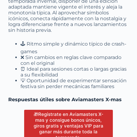
temporada invernal, disponer de una edición
adaptada mantiene vigente el interés y aleja la
monotonía típica. Al aprovechar símbolos
icónicos, conecta rápidamente con la nostalgia y
logra diferenciarse frente a nuevos lanzamientos
sin historia previa.
🕹️ Ritmo simple y dinámico típico de crash-
games
❌ Sin cambios en reglas clave comparado
con el original
⏰ Ideal para sesiones cortas o largas gracias
a su flexibilidad
💡 Oportunidad de experimentar sensación
festiva sin perder mecánicas familiares
Respuestas útiles sobre Aviamasters X-mas
🎁Regístrate en Aviamasters X-
mas y consigue bonos únicos,
giros gratis y ventajas VIP para
ganar más durante toda la