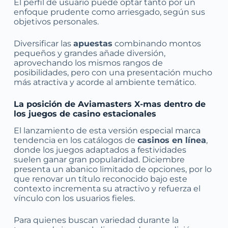
El perfil de usuario puede optar tanto por un
enfoque prudente como arriesgado, según sus
objetivos personales.
Diversificar las
apuestas
combinando montos
pequeños y grandes añade diversión,
aprovechando los mismos rangos de
posibilidades, pero con una presentación mucho
más atractiva y acorde al ambiente temático.
La posición de Aviamasters X-mas dentro de
los juegos de casino estacionales
El lanzamiento de esta versión especial marca
tendencia en los catálogos de
casinos en línea
,
donde los juegos adaptados a festividades
suelen ganar gran popularidad. Diciembre
presenta un abanico limitado de opciones, por lo
que renovar un título reconocido bajo este
contexto incrementa su atractivo y refuerza el
vínculo con los usuarios fieles.
Para quienes buscan variedad durante la