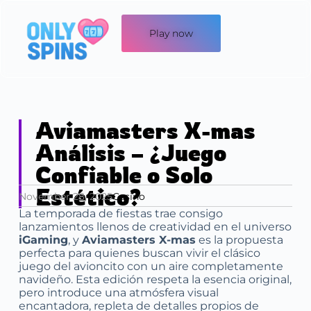
Play now
Aviamasters X-mas
Análisis – ¿Juego
Confiable o Solo
Estético?
November 28, 2025
Casino
La temporada de fiestas trae consigo
lanzamientos llenos de creatividad en el universo
iGaming
, y
Aviamasters X-mas
es la propuesta
perfecta para quienes buscan vivir el clásico
juego del avioncito con un aire completamente
navideño. Esta edición respeta la esencia original,
pero introduce una atmósfera visual
encantadora, repleta de detalles propios de