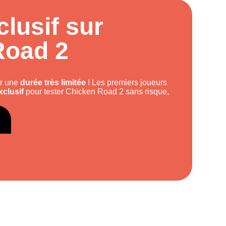
lusif sur
Road 2
ur une
durée très limitée
! Les premiers joueurs
clusif
pour tester Chicken Road 2 sans risque,
!