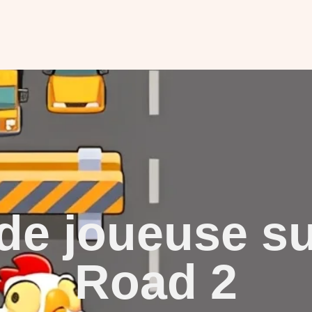
de joueuse s
Road 2