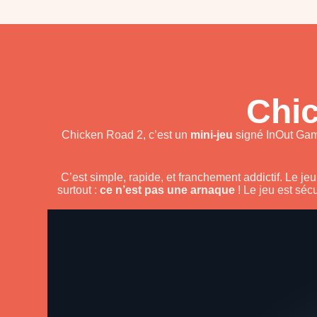
Chic
Chicken Road 2, c’est un
mini-jeu
signé InOut Gam
C’est simple, rapide, et franchement addictif. Le je
surtout :
ce n’est pas une arnaque
! Le jeu est séc