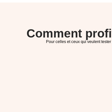
Comment profi
Pour celles et ceux qui veulent teste