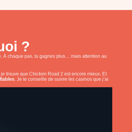
uoi ?
e. À chaque pas, tu gagnes plus… mais attention au
 je trouve que Chicken Road 2 est encore mieux. Et
fiables
. Je te conseille de suivre les casinos que j’ai