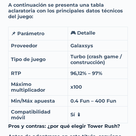
A continuación se presenta una tabla
aclaratoria con los principales datos técnicos
del juego:
🎮 Detalle
📌 Parámetro
Proveedor
Galaxsys
Turbo (crash game /
Tipo de juego
construcción)
RTP
96,12% – 97%
Máximo
x100
multiplicador
Min/Máx apuesta
0.4 Fun – 400 Fun
Compatibilidad
Sí 📱
móvil
Pros y contras: ¿por qué elegir Tower Rush?