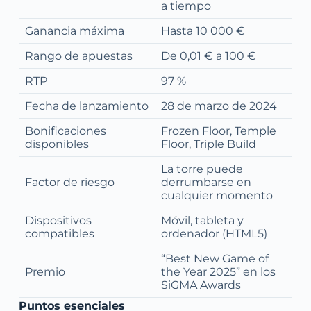
a tiempo
Ganancia máxima
Hasta 10 000 €
Rango de apuestas
De 0,01 € a 100 €
RTP
97 %
Fecha de lanzamiento
28 de marzo de 2024
Bonificaciones
Frozen Floor, Temple
disponibles
Floor, Triple Build
La torre puede
Factor de riesgo
derrumbarse en
cualquier momento
Dispositivos
Móvil, tableta y
compatibles
ordenador (HTML5)
“Best New Game of
Premio
the Year 2025” en los
SiGMA Awards
Puntos esenciales