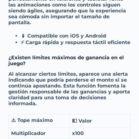
las animaciones como los controles siguen
siendo ágiles, asegurando que la experiencia
sea cómoda sin importar el tamaño de
pantalla.
📱 Compatible con iOS y Android
⚡ Carga rápida y respuesta táctil eficiente
¿Existen límites máximos de ganancia en el
juego?
Al alcanzar ciertos límites, aparece una alerta
indicando que podría perderse el monto si se
continúa apostando. Esta función fomenta la
gestión responsable de las ganancias y aporta
claridad para una toma de decisiones
informada.
⚠️ Tope máximo
💵 Valor
Multiplicador
x100