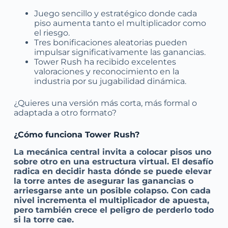
Juego sencillo y estratégico donde cada
piso aumenta tanto el multiplicador como
el riesgo.
Tres bonificaciones aleatorias pueden
impulsar significativamente las ganancias.
Tower Rush ha recibido excelentes
valoraciones y reconocimiento en la
industria por su jugabilidad dinámica.
¿Quieres una versión más corta, más formal o
adaptada a otro formato?
¿Cómo funciona Tower Rush?
La mecánica central invita a colocar pisos uno
sobre otro en una estructura virtual. El desafío
radica en decidir hasta dónde se puede elevar
la torre antes de asegurar las ganancias o
arriesgarse ante un posible colapso. Con cada
nivel incrementa el multiplicador de apuesta,
pero también crece el peligro de perderlo todo
si la torre cae.